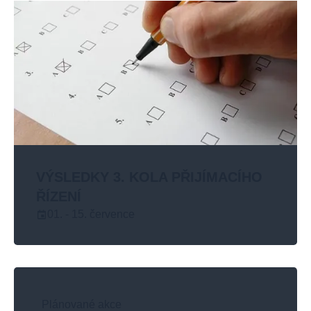
VÝSLEDKY 3. KOLA PŘIJÍMACÍHO
ŘÍZENÍ
01. - 15. července
Plánované akce