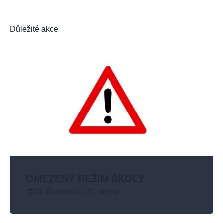
Důležité akce
OMEZENÝ REŽIM ŠKOLY
01. července - 31. srpna