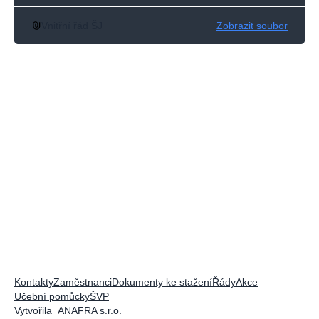
Vnitřní řád ŠJ
Zobrazit soubor
Kontakty
Zaměstnanci
Dokumenty ke stažení
Řády
Akce
Učební pomůcky
ŠVP
Vytvořila
ANAFRA s.r.o.