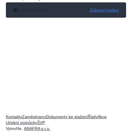
Učební pomůcky
Zobrazit soubor
Kontakty
Zaměstnanci
Dokumenty ke stažení
Řády
Akce
Učební pomůcky
ŠVP
Vytvořila
ANAFRA s.r.o.