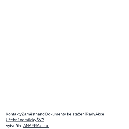
Kontakty
Zaměstnanci
Dokumenty ke stažení
Řády
Akce
Učební pomůcky
ŠVP
Vytvořila
ANAFRA s.r.o.