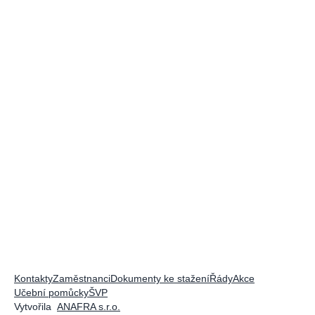
Kontakty
Zaměstnanci
Dokumenty ke stažení
Řády
Akce
Učební pomůcky
ŠVP
Vytvořila
ANAFRA s.r.o.