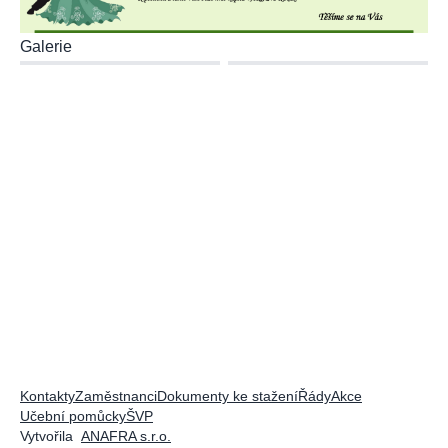
Galerie
Kontakty
Zaměstnanci
Dokumenty ke stažení
Řády
Akce
Učební pomůcky
ŠVP
Vytvořila
ANAFRA s.r.o.