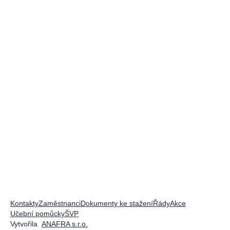
Kontakty
Zaměstnanci
Dokumenty ke stažení
Řády
Akce
Učební pomůcky
ŠVP
Vytvořila
ANAFRA s.r.o.