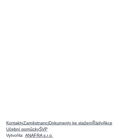
Kontakty
Zaměstnanci
Dokumenty ke stažení
Řády
Akce
Učební pomůcky
ŠVP
Vytvořila
ANAFRA s.r.o.