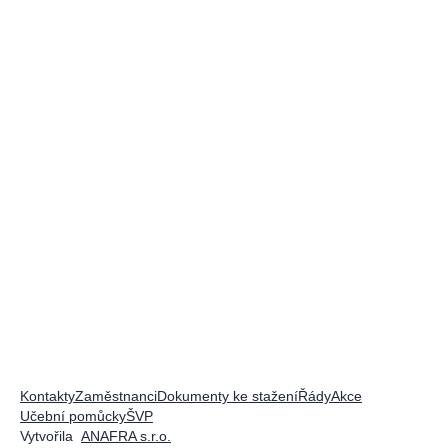
Kontakty
Zaměstnanci
Dokumenty ke stažení
Řády
Akce
Učební pomůcky
ŠVP
Vytvořila
ANAFRA s.r.o.