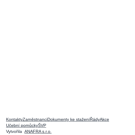
Kontakty
Zaměstnanci
Dokumenty ke stažení
Řády
Akce
Učební pomůcky
ŠVP
Vytvořila
ANAFRA s.r.o.