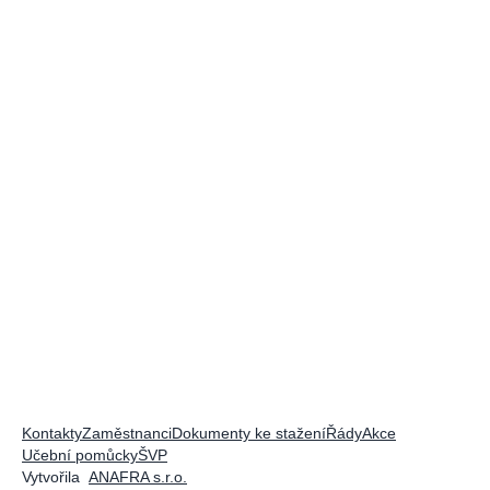
Kontakty
Zaměstnanci
Dokumenty ke stažení
Řády
Akce
Učební pomůcky
ŠVP
Vytvořila
ANAFRA s.r.o.