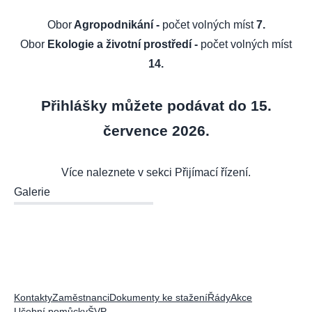
Obor
Agropodnikání -
počet volných míst
7.
Obor
Ekologie a životní prostředí -
počet volných míst
14.
Přihlášky můžete podávat do 15.
července 2026.
Více naleznete v sekci
Přijímací řízení
.
Galerie
Kontakty
Zaměstnanci
Dokumenty ke stažení
Řády
Akce
Učební pomůcky
ŠVP