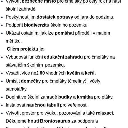
Vytvořit
bezpečné místo
pro čmeláky po celý rok na naší
školní zahradě.
Poskytnout jim
dostatek potravy
od jara do podzimu.
Podpořit
biodiverzitu
školního pozemku.
Ukázat ostatním, jak lze
pomáhat
přírodě i v malém
měřítku.
Cílem projektu je:
Vybudovat funkční
edukační zahradu
pro čmeláky na
stávajícím školním pozemku.
Vysadit více než
60
vhodných
květin a keřů.
Umístit
domečky
pro čmeláky (čmelíny) i včely
samotářky.
Doplnit ve školní zahradě
budky a krmítka
pro ptáky.
Instalovat
naučnou tabuli
pro veřejnost.
Vytvořit prostor pro výuku, pozorování a také
relaxaci.
Děkujeme
hnutí Brontosaurus
za podporu a