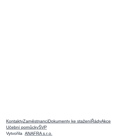
Kontakty
Zaměstnanci
Dokumenty ke stažení
Řády
Akce
Učební pomůcky
ŠVP
Vytvořila
ANAFRA s.r.o.