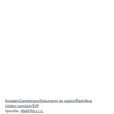
Kontakty
Zaměstnanci
Dokumenty ke stažení
Řády
Akce
Učební pomůcky
ŠVP
Vytvořila
ANAFRA s.r.o.