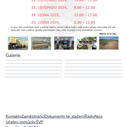
Galerie
Kontakty
Zaměstnanci
Dokumenty ke stažení
Řády
Akce
Učební pomůcky
ŠVP