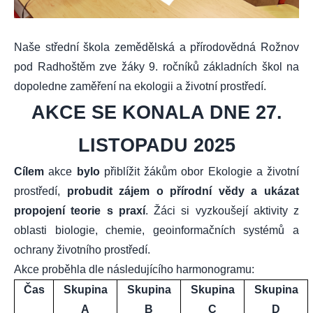
Naše střední škola zemědělská a přírodovědná Rožnov
pod Radhoštěm zve žáky 9. ročníků základních škol na
dopoledne zaměření na ekologii a životní prostředí.
AKCE SE KONALA DNE 27.
LISTOPADU 2025
Cílem
akce
bylo
přiblížit žákům obor Ekologie a životní
prostředí,
probudit zájem o přírodní vědy a ukázat
propojení teorie s praxí
. Žáci si vyzkoušejí aktivity z
oblasti biologie, chemie, geoinformačních systémů a
ochrany životního prostředí.
Akce proběhla dle následujícího harmonogramu:
Čas
Skupina
Skupina
Skupina
Skupina
A
B
C
D