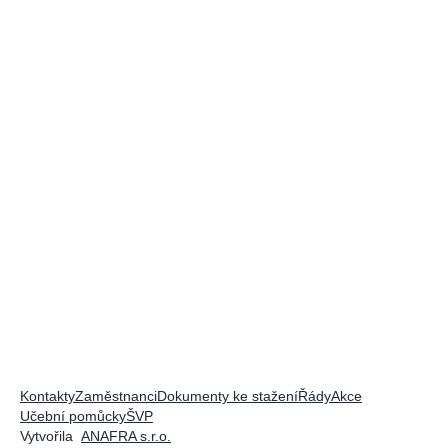
Kontakty
Zaměstnanci
Dokumenty ke stažení
Řády
Akce
Učební pomůcky
ŠVP
Vytvořila
ANAFRA s.r.o.