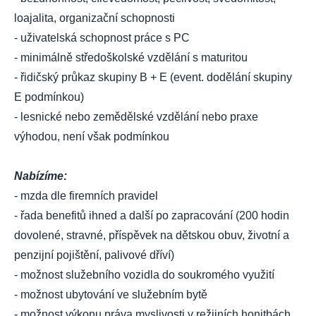
loajalita, organizační schopnosti
- uživatelská schopnost práce s PC
- minimálně středoškolské vzdělání s maturitou
- řidičský průkaz skupiny B + E (event. dodělání skupiny
E podmínkou)
- lesnické nebo zemědělské vzdělání nebo praxe
výhodou, není však podmínkou
Nabízíme:
- mzda dle firemních pravidel
- řada benefitů ihned a další po zapracování (200 hodin
dovolené, stravné, příspěvek na dětskou obuv, životní a
penzijní pojištění, palivové dříví)
- možnost služebního vozidla do soukromého využití
- možnost ubytování ve služebním bytě
- možnost výkonu práva myslivosti v režijních honitbách