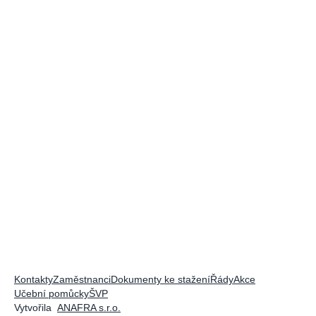
Kontakty
Zaměstnanci
Dokumenty ke stažení
Řády
Akce
Učební pomůcky
ŠVP
Vytvořila
ANAFRA s.r.o.