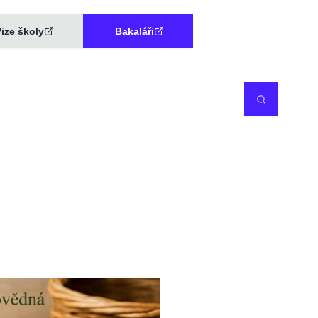
ize školy
Bakaláři