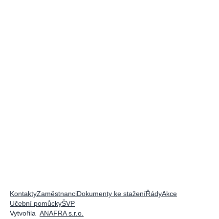
Kontakty
Zaměstnanci
Dokumenty ke stažení
Řády
Akce
Učební pomůcky
ŠVP
Vytvořila
ANAFRA s.r.o.