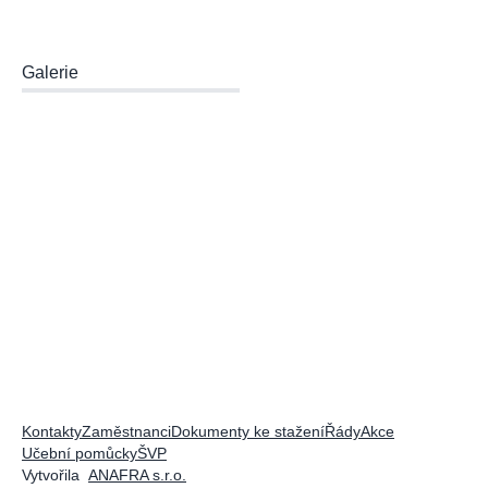
Galerie
Kontakty
Zaměstnanci
Dokumenty ke stažení
Řády
Akce
Učební pomůcky
ŠVP
Vytvořila
ANAFRA s.r.o.