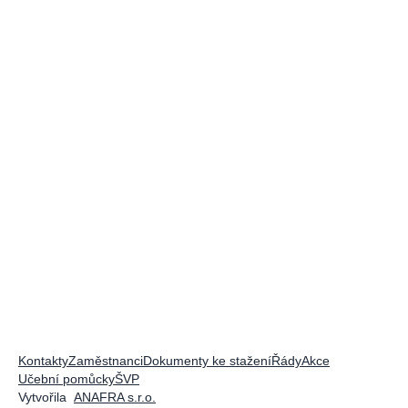
Kontakty
Zaměstnanci
Dokumenty ke stažení
Řády
Akce
Učební pomůcky
ŠVP
Vytvořila
ANAFRA s.r.o.