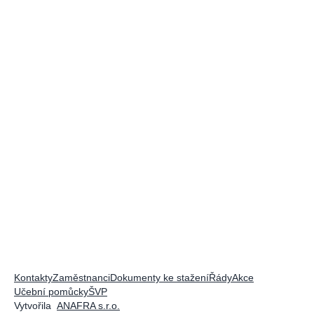
Kontakty
Zaměstnanci
Dokumenty ke stažení
Řády
Akce
Učební pomůcky
ŠVP
Vytvořila
ANAFRA s.r.o.