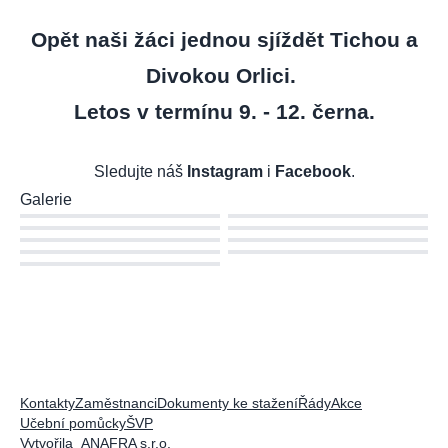
Opět naši žáci jednou sjíždět Tichou a
Divokou Orlici.
Letos v termínu 9. - 12. černa.
Sledujte náš
Instagram
i
Facebook
.
Galerie
Kontakty
Zaměstnanci
Dokumenty ke stažení
Řády
Akce
Učební pomůcky
ŠVP
Vytvořila
ANAFRA s.r.o.