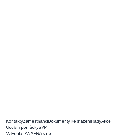
Kontakty
Zaměstnanci
Dokumenty ke stažení
Řády
Akce
Učební pomůcky
ŠVP
Vytvořila
ANAFRA s.r.o.