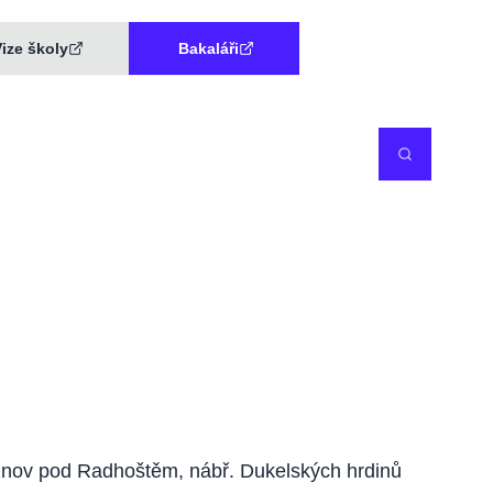
ize školy
Bakaláři
v pod Radhoštěm, nábř. Dukelských hrdinů