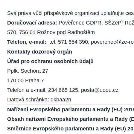
Svá práva vůči příspěvkové organizaci uplatňujte ce
Doručovací adresa:
Pověřenec GDPR, SŠZePř Rožno
570, 756 61 Rožnov pod Radhoštěm
Telefon, e-mail:
tel.
571 654 390
;
poverenec@ze-ro
Kontakty dozorový orgán
Úřad pro ochranu osobních údajů
Pplk. Sochora 27
170 00 Praha 7
Telefon a e-mail:
234 665 125
,
posta@uoou.cz
Datová schránka: qkbaa2n
Nařízení Evropského parlamentu a Rady (EU) 201
Obsah nařízení Evropského parlamentu a Rady (E
Směrnice Evropského parlamentu a Rady (EU) 20