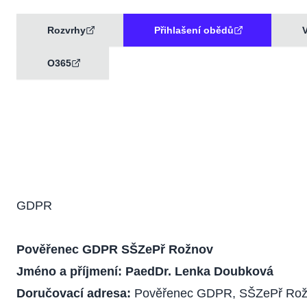
Rozvrhy
Přihlašení obědů
V
O365
GDPR
Pověřenec GDPR SŠZePř Rožnov
Jméno a příjmení: PaedDr. Lenka Doubková
Doručovací adresa:
Pověřenec GDPR, SŠZePř Rožno