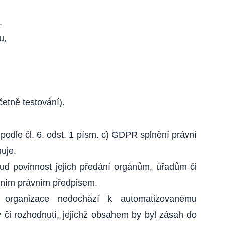
,
u,
četně testování).
odle čl. 6. odst. 1 písm. c) GDPR splnění právní
uje.
d povinnost jejich předání orgánům, úřadům či
štním právním předpisem.
 organizace nedochází k automatizovanému
 či rozhodnutí, jejichž obsahem by byl zásah do