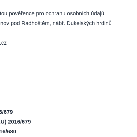
stou pověřence pro ochranu osobních údajů.
v pod Radhoštěm, nábř. Dukelských hrdinů
.cz
6/679
U) 2016/679
16/680